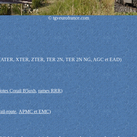
© tgveurofrance.com
(ATER, XTER, ZTER, TER 2N, TER 2N NG, AGC et EAD)
ilotes Corail B5uxh
,
rames RRR
)
ail-route
,
APMC et EMC
)