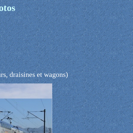
otos
rs, draisines et wagons)