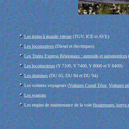
Les trains à grande vitesse
(TGV, ICE et AVE)
Les locomotives
(Diesel et électriques)
Les Trains Express Régionaux : autorails et automotrices
Les locotracteurs
(Y 7100, Y 7400, Y 8000 et Y 8400)
Les draisines
(DU 65, DU 84 et DU 94)
Les voitures voyageurs (
Voitures Corail Téoz
,
Voitures p
Les wagons
Les engins de maintenance de la voie (
bourreuses, lorrys r