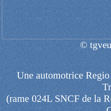
© tgveu
Une automotrice Regio 
Tr
(rame 024L SNCF de la Ré
C