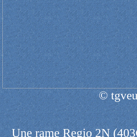
© tgveu
Une rame Regio 2N (40