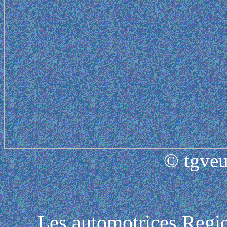
© tgveu
Les automotrices Regi