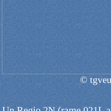
© tgveu
Un Regio 2N (rame 021L a