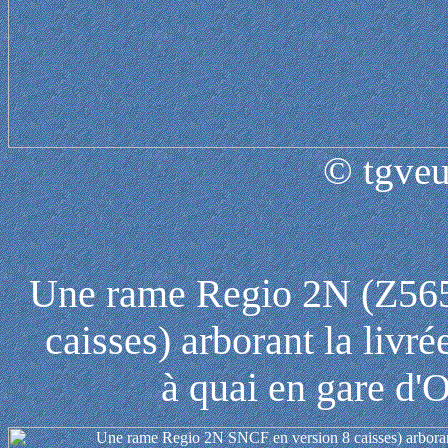
© tgveu
Une rame Regio 2N (Z56
caisses) arborant la livr
à quai en gare d'O