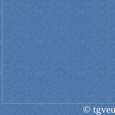
© tgveu