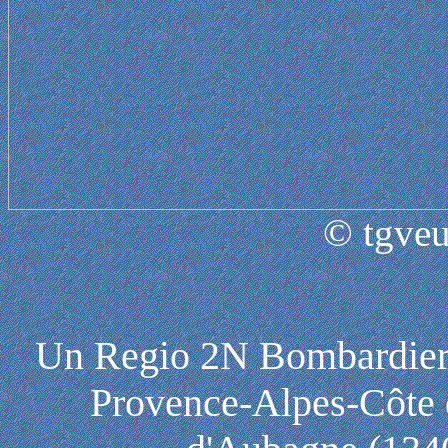
© tgveu
Un Regio 2N Bombardier 
Provence-Alpes-Côte d