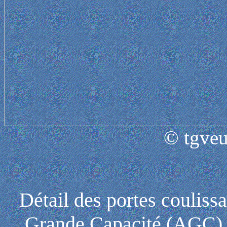
© tgveu
Détail des portes coulissa
Grande Capacité (AGC) 