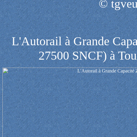
© tgveu
L'Autorail à Grande Capa
27500 SNCF) à Tours