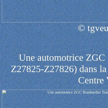
© tgveu
Une automotrice ZGC 
Z27825-Z27826) dans la 
Centre 