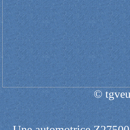
© tgveu
Une automotrice Z27500