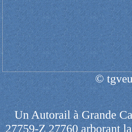
© tgveu
Un Autorail à Grande Ca
27759-Z 27760 arborant la