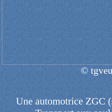
© tgveu
Une automotrice ZGC (