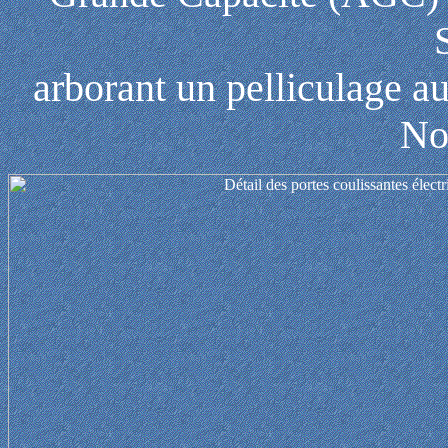
arborant un pelliculage a
No