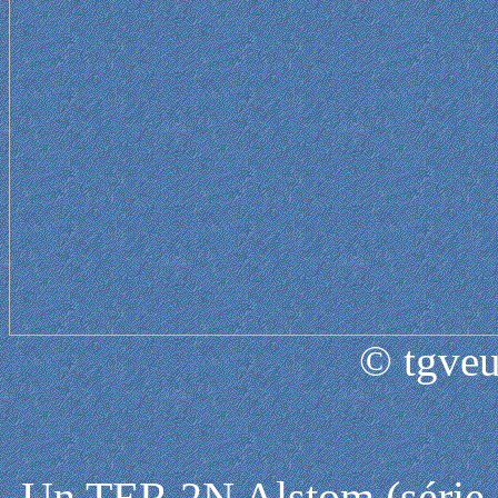
© tgveu
Un TER 2N Alstom (série 