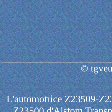
© tgveu
L'automotrice Z23509-Z
Z23500 d'Alstom Transpo