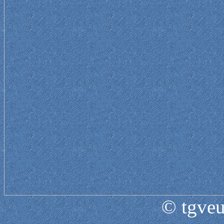
© tgveu