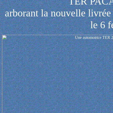
TER PACA 
arborant la nouvelle livr
le 6 