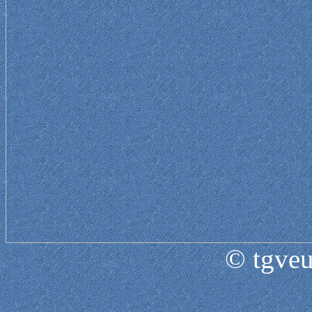
© tgveu