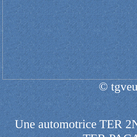
© tgveu
Une automotrice TER 2