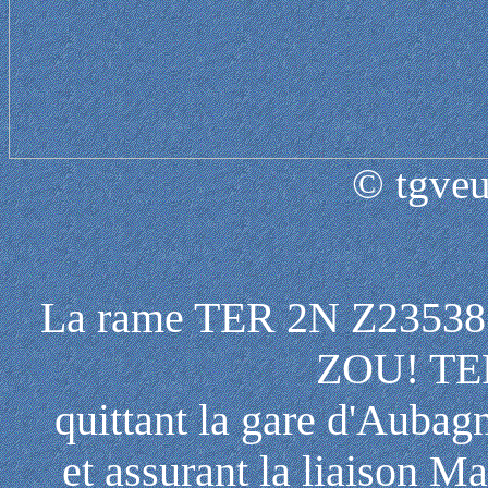
© tgveu
La rame TER 2N Z23538 A
ZOU! TE
quittant la gare d'Auba
et assurant la liaison M