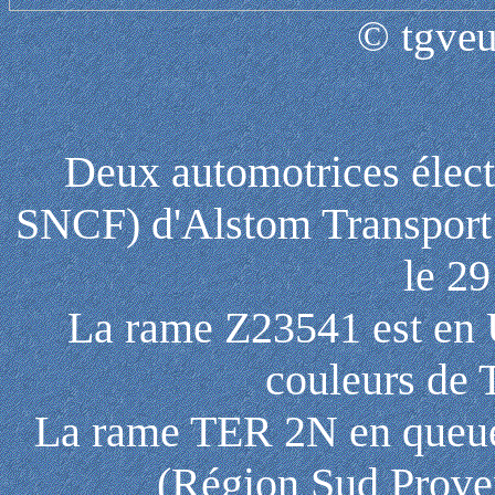
© tgveu
Deux automotrices élec
SNCF) d'Alstom Transport
le 29
La rame Z23541 est en
couleurs d
La rame TER 2N en queue 
(Région Sud Prove