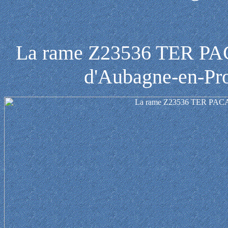
La rame Z23536 TER PAC
d'Aubagne-en-Pro